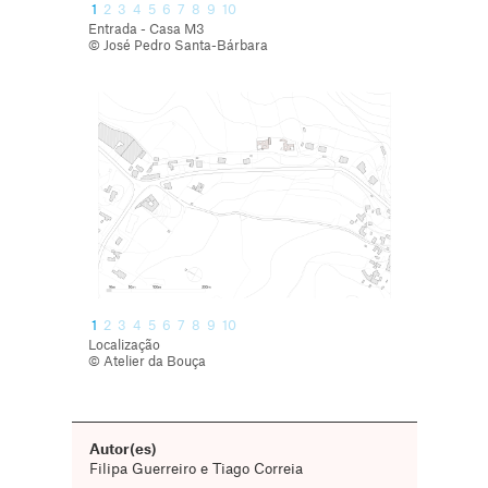
1
2
3
4
5
6
7
8
9
10
Entrada - Casa M3
© José Pedro Santa-Bárbara
1
2
3
4
5
6
7
8
9
10
Localização
© Atelier da Bouça
Autor(es)
Filipa Guerreiro e Tiago Correia